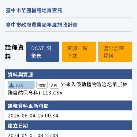
臺中市苗圃樹種培育資訊
臺中市政府農業局年度施政計畫
詮釋資
DCAT 詞
資源一鍵
匯出詮釋
料
彙表
下載
資料
詮釋資料詳細內容
資料與資源
外來入侵動植物防治名單_(林
CSV
預覽
API
務自然保育科)-113.CSV
詮釋資料更新時間
2026-08-04 16:00:34
建立日期
2024-05-01 08:55:48