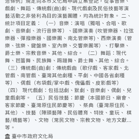
治條例」規定向本市文化局申請立案登記，從事音樂、
戲劇、舞蹈、傳統戲(曲)劇、現代戲劇及民俗技藝等演
藝活動之非營利為目的演藝團體，均為統計對象。 二、
統計項目定義： （一）音樂：演唱（獨唱、合唱、歌
劇、音樂劇、流行音樂等）、國樂演奏 (吹管樂器、拉弦
樂器、彈撥樂器、國樂團、南北管樂等)、西樂演奏（管
樂、弦樂、鍵盤樂、室內樂、交響樂團等）、打擊樂、
爵士樂、宗教音樂、其他、綜合。 （二）舞蹈：現代
舞、芭蕾舞、民族舞、踢躂舞、爵士舞、其他、綜合。
（三）傳統戲(曲)劇：傳統戲曲（歌仔戲、客家戲、北
管戲、南管戲、臺灣其他劇種、平劇、中國各省劇種
等）、偶戲（布袋戲/掌中戲、傀儡戲、皮影戲等）
（四） 現代戲劇：包括話劇、默劇、音樂劇、偶劇、兒
童戲劇等。 （五）民俗技藝：節慶（本國節日、廟會、
客家節慶、臺灣原住民節慶等）、祭典（臺灣原住民、
其他）、技藝（陣頭藝陣、民俗體育、特技、童玩、 棋
藝/橋藝等）、文物（常民文物、宗教文物、地方文獻...
等。
臺中市政府文化局