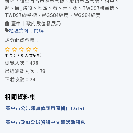
新增，欄位有省市縣市代碼、鄉鎮市區代碼、村里、
鄰、街_路段、地區、巷、弄、號、TWD97橫坐標、
TWD97縱坐標、WGS84經度、WGS84緯度
臺中市政府數位發展局
地理資料
門牌
評分此資料集：
平均 0（ 0 人次投票）
瀏覽人次：438
最近瀏覽人次：78
下載次數：24
相關資料集
臺中市公告類加值應用圖輯(TCGIS)
臺中市政府全球資訊中文網活動訊息