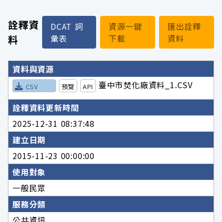
詮釋資
DCAT 詞
資源一鍵
匯出詮釋
料
彙表
下載
資料
詮釋資料詳細內容
資料與資源
臺中市焚化廠資料_1.CSV
CSV
預覽
API
詮釋資料更新時間
2025-12-31 08:37:48
建立日期
2015-11-23 00:00:00
使用對象
一般民眾
服務分類
公共資訊