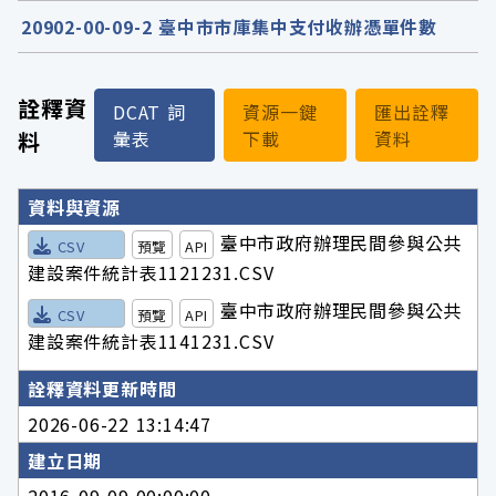
20902-00-09-2 臺中市市庫集中支付收辦憑單件數
詮釋資
DCAT 詞
資源一鍵
匯出詮釋
料
彙表
下載
資料
詮釋資料詳細內容
資料與資源
臺中市政府辦理民間參與公共
CSV
預覽
API
建設案件統計表1121231.CSV
臺中市政府辦理民間參與公共
CSV
預覽
API
建設案件統計表1141231.CSV
詮釋資料更新時間
2026-06-22 13:14:47
建立日期
2016-09-09 00:00:00