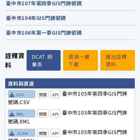
臺中市107年第四季GIS門牌號碼
臺中市104年GIS門牌號碼
臺中市106年第一季GIS門牌號碼
詮釋資
DCAT 詞
資源一鍵
匯出詮釋
料
彙表
下載
資料
詮釋資料詳細內容
資料與資源
臺中市105年第四季GIS門牌
CSV
預覽
API
號碼.CSV
臺中市105年第四季GIS門牌
XML
預覽
API
號碼.XML
臺中市105年第四季GIS門牌
JSON
預覽
API