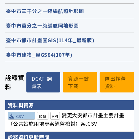
臺中市三千分之一縮編航照地形圖
臺中市萬分之一縮編航照地形圖
臺中市都市計畫圖GIS(114年_最新版)
臺中市建物_WGS84(107年)
詮釋資
DCAT 詞
資源一鍵
匯出詮釋
料
彙表
下載
資料
詮釋資料詳細內容
資料與資源
變更大安都市計畫主要計畫
CSV
預覽
API
（公共設施用地專案通盤檢討）案.CSV
詮釋資料更新時間