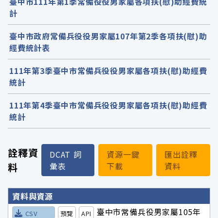
臺中市111年第1季常備役役男家屬各項扶(慰)助經費統
計
臺中市政府常備兵役役男家屬107年第2季各項扶(慰)助
經費統計表
111年第3季臺中市常備兵役役男家屬各項扶(慰)助經費
統計
111年第4季臺中市常備兵役役男家屬各項扶(慰)助經費
統計
詮釋資
DCAT 詞
資源一鍵
匯出詮釋
料
彙表
下載
資料
詮釋資料詳細內容
資料與資源
臺中市常備兵役男家屬105年
CSV
預覽
API