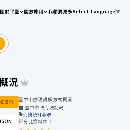
使用 TAB 操作選單
請使用 TAB 操作選單
請使用 TAB 操作選單
關於平臺
開放應用
我想要更多
Select Language
▼
尋
式概況
臺中市辦理調解方式概況
釋資料
臺中市政府法制局
公務統計報表
JSON
評分此資料集：