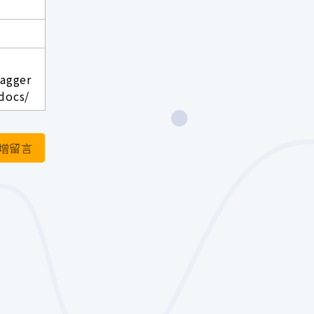
wagger
docs/
增留言