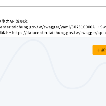
標準之API說明文
center.taichung.gov.tw/swagger/yaml/387310000A ，S
ttps://datacenter.taichung.gov.tw/swagger/api-
新