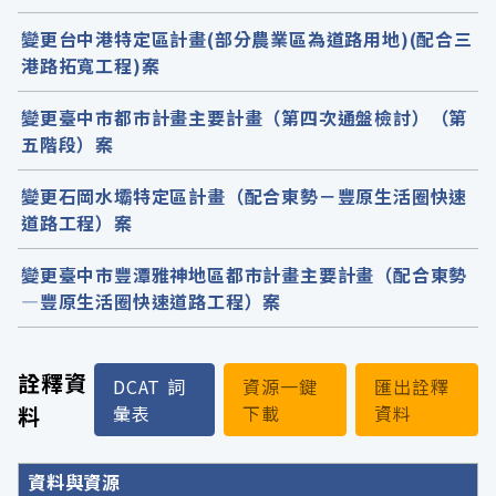
變更台中港特定區計畫(部分農業區為道路用地)(配合三
港路拓寬工程)案
變更臺中市都市計畫主要計畫（第四次通盤檢討）（第
五階段）案
變更石岡水壩特定區計畫（配合東勢－豐原生活圈快速
道路工程）案
變更臺中市豐潭雅神地區都市計畫主要計畫（配合東勢
—豐原生活圈快速道路工程）案
詮釋資
DCAT 詞
資源一鍵
匯出詮釋
料
彙表
下載
資料
詮釋資料詳細內容
資料與資源