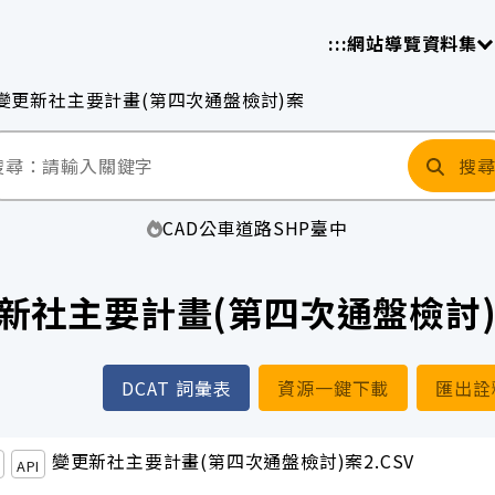
放平臺
請
:::
網站導覽
資料集
變更新社主要計畫(第四次通盤檢討)案
搜
CAD
公車
道路
SHP
臺中
新社主要計畫(第四次通盤檢討
DCAT 詞彙表
資源一鍵下載
匯出詮
變更新社主要計畫(第四次通盤檢討)案2.CSV
API