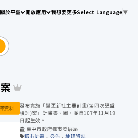
使用 TAB 操作選單
請使用 TAB 操作選單
請使用 TAB 操作選單
關於平臺
開放應用
我想要更多
Select Language
▼
尋
)案
發布實施「變更新社主要計畫(第四次通盤
釋資料
檢討)案」計畫書、圖，並自107年11月19
日起生效。
臺中市政府都市發展局
都市計畫
公告
地理資料