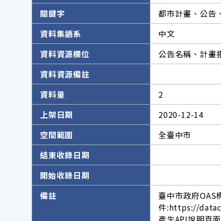
關鍵字
都市計畫、公告
資料集語系
中文
資料資源欄位
公告名稱、計畫
資料資源備註
資料量
2
上架日期
2020-12-14
空間範圍
全臺中市
結束收錄日期
開始收錄日期
備註
臺中市政府OAS
件:https://data
產生API說明頁面網址。h