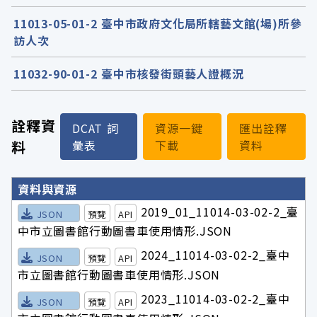
11013-05-01-2 臺中市政府文化局所轄藝文館(場)所參
訪人次
11032-90-01-2 臺中市核發街頭藝人證概況
詮釋資
DCAT 詞
資源一鍵
匯出詮釋
料
彙表
下載
資料
詮釋資料詳細內容
資料與資源
2019_01_11014-03-02-2_臺
JSON
預覽
API
中市立圖書館行動圖書車使用情形.JSON
2024_11014-03-02-2_臺中
JSON
預覽
API
市立圖書館行動圖書車使用情形.JSON
2023_11014-03-02-2_臺中
JSON
預覽
API