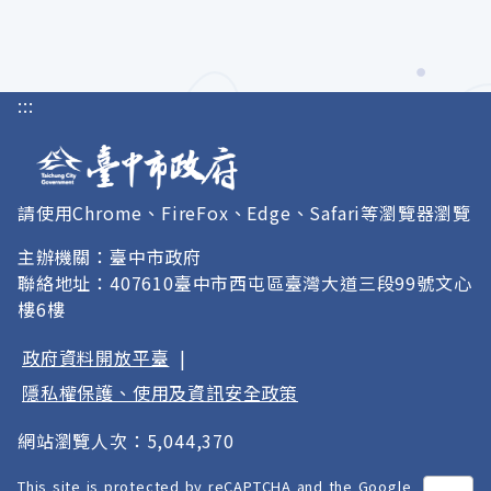
:::
請使用Chrome、FireFox、Edge、Safari等瀏覽器瀏覽
主辦機關：臺中市政府
聯絡地址：407610臺中市西屯區臺灣大道三段99號文心
樓6樓
政府資料開放平臺
|
隱私權保護、使用及資訊安全政策
網站瀏覽人次：5,044,370
This site is protected by reCAPTCHA and the Google
打開
A