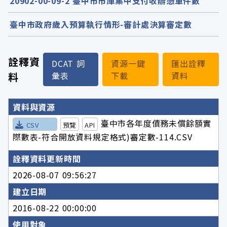
20902-00-09-2 臺中市市庫集中支付收辦憑單件數
臺中市政府歲入預算執行情形-審計處決算審定數
詮釋資
DCAT 詞
資源一鍵
匯出詮釋
料
彙表
下載
資料
詮釋資料詳細內容
資料與資源
臺中市各年度債務未償餘額實
CSV
預覽
API
際數表-符合開放資料規定格式)審定數-114.CSV
詮釋資料更新時間
2026-08-07 09:56:27
建立日期
2016-08-22 00:00:00
使用對象