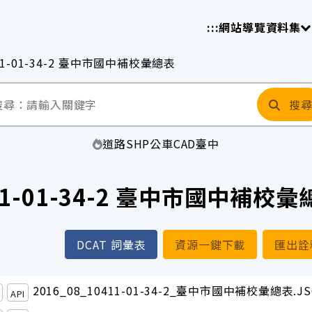
放平臺
請
:::
網站導覽
資料集
11-01-34-2 臺中市國中補校彙總表
搜
道路
SHP
公車
CAD
臺中
11-01-34-2 臺中市國中補校
DCAT 詞彙表
資源一鍵下載
匯出詮
2016_08_10411-01-34-2_臺中市國中補校彙總表.J
API