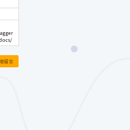
wagger
docs/
增留言