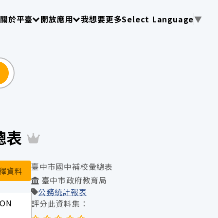
使用 TAB 操作選單
請使用 TAB 操作選單
請使用 TAB 操作選單
關於平臺
開放應用
我想要更多
Select Language
▼
尋
彙總表
臺中市國中補校彙總表
釋資料
臺中市政府教育局
公務統計報表
SON
評分此資料集：