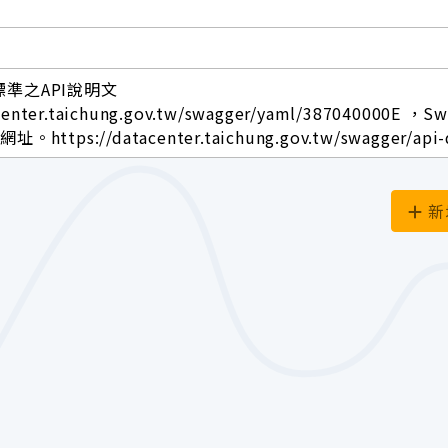
標準之API說明文
center.taichung.gov.tw/swagger/yaml/387040000E ，S
ttps://datacenter.taichung.gov.tw/swagger/api-
新