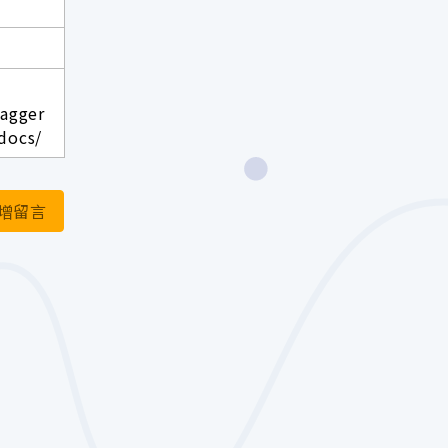
wagger
docs/
增留言