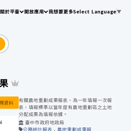
使用 TAB 操作選單
請使用 TAB 操作選單
請使用 TAB 操作選單
關於平臺
開放應用
我想要更多
Select Language
▼
尋
成果
有關農地重劃成果報表，為一年填報一次報
釋資料
表，填報標準以當年度有農地重劃區之土地
分配成果為填報依據。
N
臺中市政府地政局
公務統計報表
農地重劃成果報