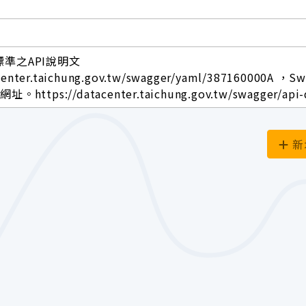
標準之API說明文
center.taichung.gov.tw/swagger/yaml/387160000A ，S
ttps://datacenter.taichung.gov.tw/swagger/api-
新