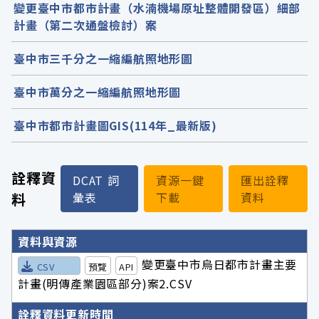
變更臺中市都市計畫（水湳機場原址整體開發區）細部
計畫（第二次通盤檢討）案
臺中市三千分之一縮編航照地形圖
臺中市萬分之一縮編航照地形圖
臺中市都市計畫圖GIS(114年_最新版)
詮釋資
DCAT 詞
資源一鍵
匯出詮釋
料
彙表
下載
資料
詮釋資料詳細內容
資料與資源
變更臺中市烏日都市計畫主要
CSV
預覽
API
計畫(明傳產業園區部分)案2.CSV
詮釋資料更新時間