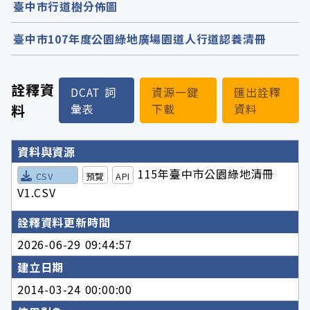
臺中市行道樹分佈圖
臺中市107年度公園綠地廣場園道人行道認養清冊
詮釋資
DCAT 詞
資源一鍵
匯出詮釋
料
彙表
下載
資料
詮釋資料詳細內容
資料與資源
115年臺中市公園綠地清冊
CSV
預覽
API
V1.CSV
詮釋資料更新時間
2026-06-29 09:44:57
建立日期
2014-03-24 00:00:00