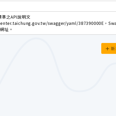
標準之API說明文
center.taichung.gov.tw/swagger/yaml/387390000E，Sw
面網址。
新