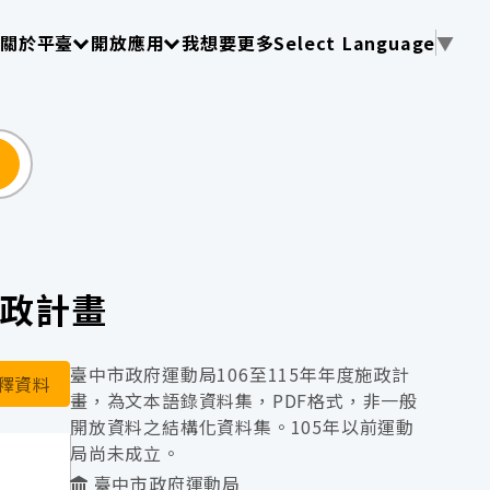
使用 TAB 操作選單
請使用 TAB 操作選單
請使用 TAB 操作選單
關於平臺
開放應用
我想要更多
Select Language
▼
尋
施政計畫
臺中市政府運動局106至115年年度施政計
釋資料
畫，為文本語錄資料集，PDF格式，非一般
開放資料之結構化資料集。105年以前運動
局尚未成立。
臺中市政府運動局