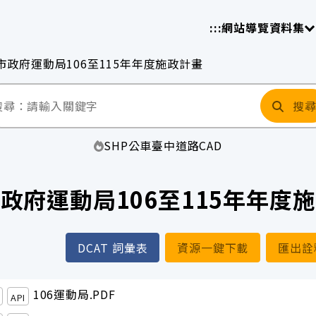
放平臺
請
:::
網站導覽
資料集
市政府運動局106至115年年度施政計畫
搜
SHP
公車
臺中
道路
CAD
政府運動局106至115年年度
DCAT 詞彙表
資源一鍵下載
匯出詮
106運動局.PDF
API