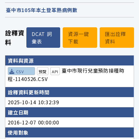
臺中市105年本土登革熱病例數
詮釋資
DCAT 詞
資源一鍵
匯出詮釋
料
彙表
下載
資料
詮釋資料詳細內容
資料與資源
臺中市現行兒童預防接種時
CSV
預覽
API
程-1140526.CSV
詮釋資料更新時間
2025-10-14 10:32:39
建立日期
2016-12-07 00:00:00
使用對象