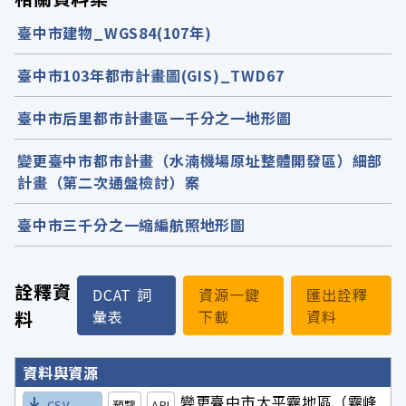
臺中市建物_WGS84(107年)
臺中市103年都市計畫圖(GIS)_TWD67
臺中市后里都市計畫區一千分之一地形圖
變更臺中市都市計畫（水湳機場原址整體開發區）細部
計畫（第二次通盤檢討）案
臺中市三千分之一縮編航照地形圖
詮釋資
DCAT 詞
資源一鍵
匯出詮釋
料
彙表
下載
資料
詮釋資料詳細內容
資料與資源
變更臺中市大平霧地區（霧峰
CSV
預覽
API