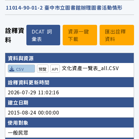
11014-90-01-2 臺中市立圖書館辦理圖書活動情形
詮釋資
DCAT 詞
資源一鍵
匯出詮釋
料
彙表
下載
資料
詮釋資料詳細內容
資料與資源
文化資產一覽表_all.CSV
CSV
預覽
API
詮釋資料更新時間
2026-07-29 11:02:16
建立日期
2015-08-24 00:00:00
使用對象
一般民眾