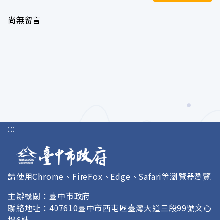
尚無留言
:::
請使用Chrome、FireFox、Edge、Safari等瀏覽器瀏覽
主辦機關：臺中市政府
聯絡地址：407610臺中市西屯區臺灣大道三段99號文心
樓6樓