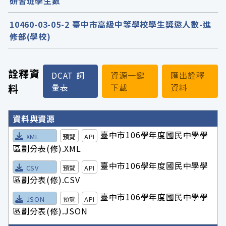
研習班學生數
10460-03-05-2 臺中市高級中等學校學生獎懲人數-進
修部(學校)
詮釋資
DCAT 詞
資源一鍵
匯出詮釋
料
彙表
下載
資料
詮釋資料詳細內容
資料與資源
臺中市106學年度國民中學學
XML
預覽
API
區劃分表(修).XML
臺中市106學年度國民中學學
CSV
預覽
API
區劃分表(修).CSV
臺中市106學年度國民中學學
JSON
預覽
API
區劃分表(修).JSON