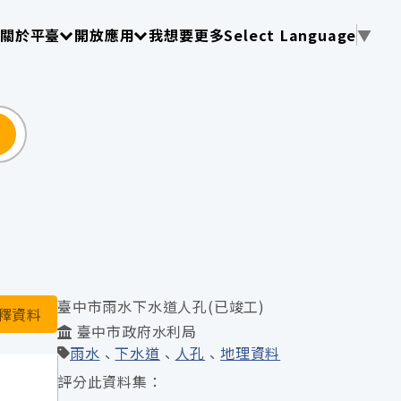
使用 TAB 操作選單
請使用 TAB 操作選單
請使用 TAB 操作選單
關於平臺
開放應用
我想要更多
Select Language
▼
尋
臺中市雨水下水道人孔(已竣工)
釋資料
臺中市政府水利局
雨水
下水道
人孔
地理資料
評分此資料集：