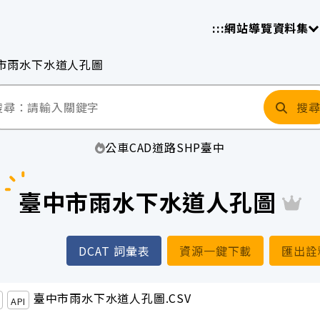
放平臺
請
:::
網站導覽
資料集
市雨水下水道人孔圖
搜
公車
CAD
道路
SHP
臺中
臺中市雨水下水道人孔圖
DCAT 詞彙表
資源一鍵下載
匯出詮
臺中市雨水下水道人孔圖.CSV
API