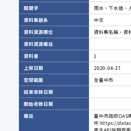
關鍵字
雨水、下水道、
資料集語系
中文
資料資源欄位
資料集名稱、資
資料資源備註
資料量
1
上架日期
2020-04-27
空間範圍
全臺中市
結束收錄日期
開始收錄日期
備註
臺中市政府OAS
件:https://data
產生API說明頁面網址。h