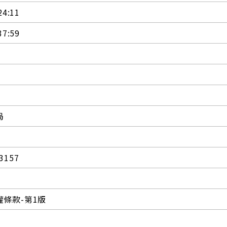
24:11
37:59
局
3157
條款-第1版