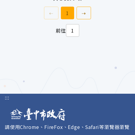
上一頁
前往
頁
下一頁
⇠
1
⇢
前往
:::
請使用Chrome、FireFox、Edge、Safari等瀏覽器瀏覽