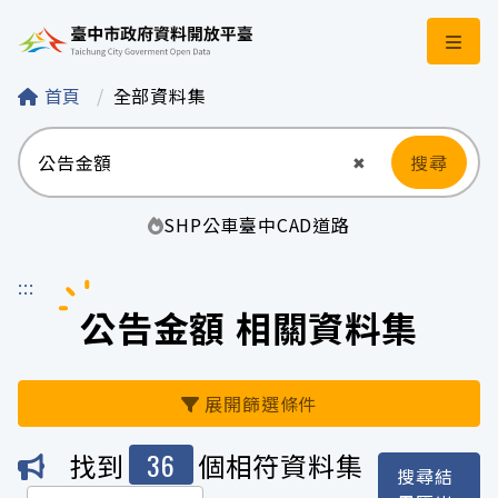
臺中市政府資料開
首頁
全部資料集
搜尋
清空輸入
✖
SHP
公車
臺中
CAD
道路
:::
公告金額 相關資料集
展開篩選條件
36
找到
個相符資料集
搜尋結
機關