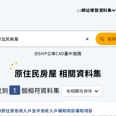
放平臺
請
:::
網站導覽
資料集
搜
清空輸入
✖
SHP
公車
CAD
臺中
道路
原住民房屋 相關資料集
1
找到
個相符資料集
依相關性排序
市原住民低收入戶及中低收入戶補助項目補助項目