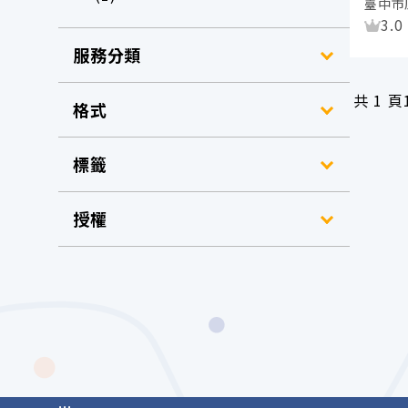
臺中市
資
3.0
服務分類
共
1 頁
格式
標籤
授權