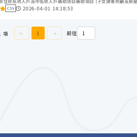
原住民低收入戶及中低收入戶補助項目補助項目 (子女課後照顧及房屋
料集評分：
2026-04-01 14:18:53
CSV
上一頁
前往
頁
下一頁
⇠
1
⇢
前往
1 項