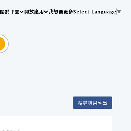
使用 TAB 操作選單
請使用 TAB 操作選單
請使用 TAB 操作選單
關於平臺
開放應用
我想要更多
Select Language
▼
尋
搜尋結果匯出