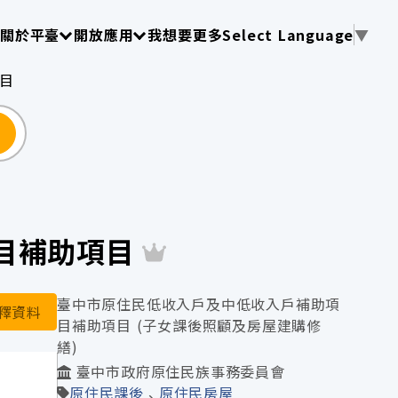
使用 TAB 操作選單
請使用 TAB 操作選單
請使用 TAB 操作選單
關於平臺
開放應用
我想要更多
Select Language
▼
目
尋
目補助項目
臺中市原住民低收入戶及中低收入戶補助項
釋資料
目補助項目 (子女課後照顧及房屋建購修
繕)
目
臺中市政府原住民族事務委員會
原住民課後
原住民房屋