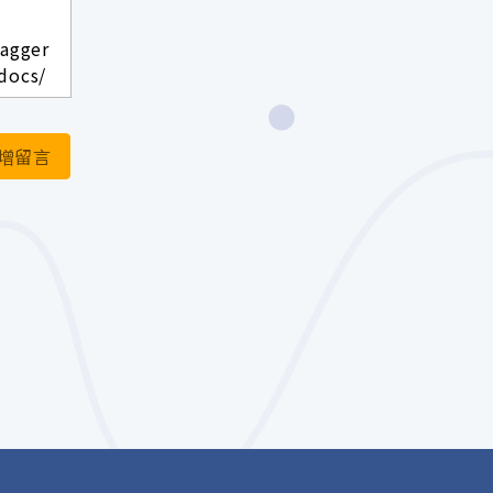
wagger
docs/
增留言