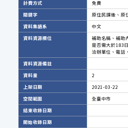
計費方式
免費
關鍵字
原住民課後、原
資料集語系
中文
資料資源欄位
補助名稱、補助
是否需大於18
洽辦單位、電話
資料資源備註
資料量
2
上架日期
2021-03-22
空間範圍
全臺中市
結束收錄日期
開始收錄日期