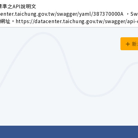
標準之API說明文
center.taichung.gov.tw/swagger/yaml/387370000A ，S
ttps://datacenter.taichung.gov.tw/swagger/api-
新