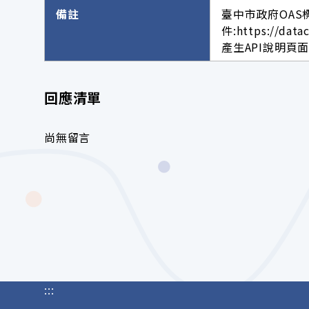
備註
臺中市政府OAS
件:https://data
產生API說明頁面網址。h
回應清單
尚無留言
:::