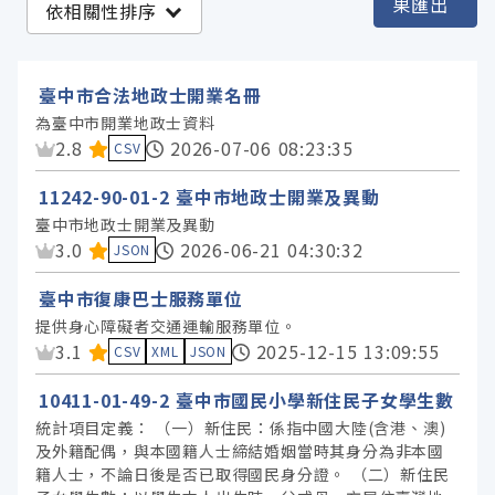
果匯出
依相關性排序
臺中市政府地政局 (2)
臺中市政府建設局 (1)
臺中市合法地政士開業名冊
臺中市政府教育局 (1)
為臺中市開業地政士資料
資料集評分：
2.8
2026-07-06 08:23:35
臺中市政府文化局 (1)
CSV
臺中市政府社會局 (1)
11242-90-01-2 臺中市地政士開業及異動
臺中市地政士開業及異動
資料集評分：
3.0
2026-06-21 04:30:32
JSON
服務分類
臺中市復康巴士服務單位
格式
提供身心障礙者交通運輸服務單位。
資料集評分：
3.1
2025-12-15 13:09:55
CSV
XML
JSON
標籤
10411-01-49-2 臺中市國民小學新住民子女學生數
統計項目定義： （一）新住民：係指中國大陸(含港、澳)
及外籍配偶，與本國籍人士締結婚姻當時其身分為非本國
授權
籍人士，不論日後是否已取得國民身分證。 （二）新住民