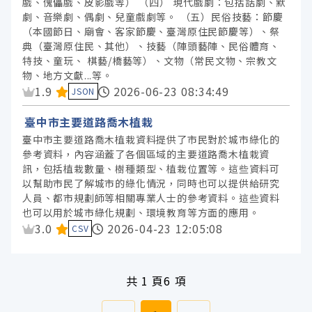
戲、傀儡戲、皮影戲等） （四） 現代戲劇：包括話劇、默
劇、音樂劇、偶劇、兒童戲劇等。 （五）民俗技藝：節慶
（本國節日、廟會、客家節慶、臺灣原住民節慶等）、祭
典（臺灣原住民、其他）、技藝（陣頭藝陣、民俗體育、
特技、童玩、 棋藝/橋藝等）、文物（常民文物、宗教文
物、地方文獻...等。
資料集評分：
1.9
2026-06-23 08:34:49
JSON
臺中市主要道路喬木植栽
臺中市主要道路喬木植栽資料提供了市民對於城市綠化的
參考資料，內容涵蓋了各個區域的主要道路喬木植栽資
訊，包括植栽數量、樹種類型、植栽位置等。這些資料可
以幫助市民了解城市的綠化情況，同時也可以提供給研究
人員、都市規劃師等相關專業人士的參考資料。這些資料
也可以用於城市綠化規劃、環境教育等方面的應用。
資料集評分：
3.0
2026-04-23 12:05:08
CSV
共
1 頁
6 項