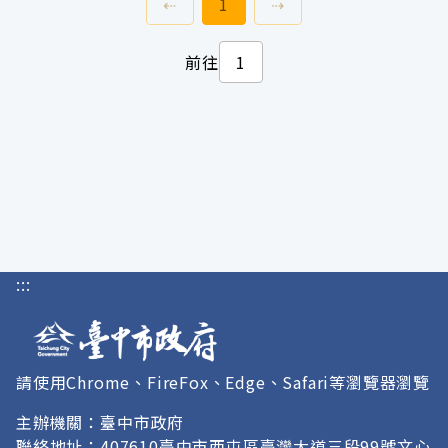
上一頁
前往
頁
下一頁
⇠
1
⇢
前往
:::
請使用Chrome、FireFox、Edge、Safari等瀏覽器瀏覽
主辦機關：臺中市政府
聯絡地址：407610臺中市西屯區臺灣大道三段99號文心