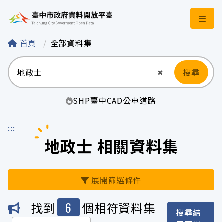
臺中市政府資料開
首頁
全部資料集
搜尋
清空輸入
✖
SHP
臺中
CAD
公車
道路
:::
地政士 相關資料集
展開篩選條件
6
找到
個相符資料集
搜尋結
機關