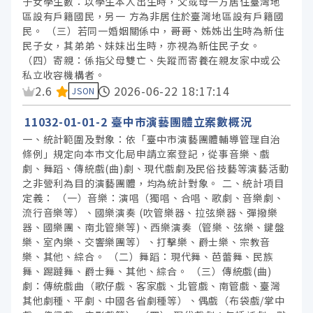
子女學生數：以學生本人出生時，父或母一方居住臺灣地
區設有戶籍國民，另一 方為非居住於臺灣地區設有戶籍國
民。 （三）若同一婚姻關係中，哥哥、姊姊出生時為新住
民子女，其弟弟、妹妹出生時，亦視為新住民子女。
（四）寄親：係指父母雙亡、失蹤而寄養在親友家中或公
私立收容機構者。
資料集評分：
2.6
2026-06-22 18:17:14
JSON
11032-01-01-2 臺中市演藝團體立案數概況
一、統計範圍及對象：依「臺中市演藝團體輔導管理自治
條例」規定向本市文化局申請立案登記，從事音樂、戲
劇、舞蹈、傳統戲(曲)劇、現代戲劇及民俗技藝等演藝活動
之非營利為目的演藝團體，均為統計對象。 二、統計項目
定義： （一）音樂：演唱（獨唱、合唱、歌劇、音樂劇、
流行音樂等）、國樂演奏 (吹管樂器、拉弦樂器、彈撥樂
器、國樂團、南北管樂等)、西樂演奏（管樂、弦樂、鍵盤
樂、室內樂、交響樂團等）、打擊樂、爵士樂、宗教音
樂、其他、綜合。 （二）舞蹈：現代舞、芭蕾舞、民族
舞、踢躂舞、爵士舞、其他、綜合。 （三）傳統戲(曲)
劇：傳統戲曲（歌仔戲、客家戲、北管戲、南管戲、臺灣
其他劇種、平劇、中國各省劇種等）、偶戲（布袋戲/掌中