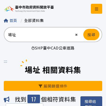
臺中市政府資料開
首頁
全部資料集
搜尋
清空輸入
✖
SHP
臺中
CAD
公車
道路
:::
場址 相關資料集
展開篩選條件
17
找到
個相符資料集
搜尋結
機關