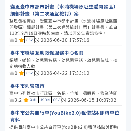
變更臺中市都市計畫（水湳機場原址整體開發區）
細部計畫（第二次通盤檢討）案
整理發布實施「變更臺中市都市計畫（水湳機場原址整體
開發區）細部計畫（第二次通盤檢討）案」計畫書，並自
113年9月19日零時起生效，請以原公告資訊為準。
資料集評分：
0
2026-06-30 17:57:16
CSV
臺中市職場互助教保服務中心名冊
編號、鄉鎮、幼兒園名稱、幼兒園電話、幼兒園住址、核
定總招收人數
資料集評分：
0
2026-04-22 17:33:12
CSV
臺中市列管夜市
臺中市列管夜市行政區、名稱、位址、攤販數、營業時間
資料集評分：
3.2
2026-06-15 10:07:02
XML
JSON
CSV
臺中市公共自行車(YouBike2.0)租借站&即時車位
資料
提供目前臺中市公共自行車(YouBike2.0)租借站點與即時