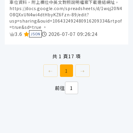
車位資料，附上欄位中英文對照說明檔案下載連結網址，
https://docs.google.com/spreadsheets/d/1wqj20N4
O8QXxUN4wi4dtHbyKZ6Fzn-89/edit?
usp=sharing&ouid=106432492480916209334&rtpof
=true&sd=true 。
資料集評分：
3.6
2026-07-07 09:26:24
JSON
共
1 頁
17 項
上一頁
前往
頁
下一頁
⇠
1
⇢
前往