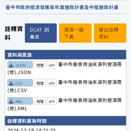
臺中市政府經濟發展局年度施政計畫及中程施政計畫
詮釋資
DCAT 詞
資源一鍵
匯出詮釋
料
彙表
下載
資料
詮釋資料詳細內容
資料與資源
臺中市廢食用油來源列管清冊
JSON
預覽
API
(修).JSON
臺中市廢食用油來源列管清冊
CSV
預覽
API
(修).CSV
臺中市廢食用油來源列管清冊
XML
預覽
API
(修).XML
詮釋資料更新時間
2024-12-18 14:21:25