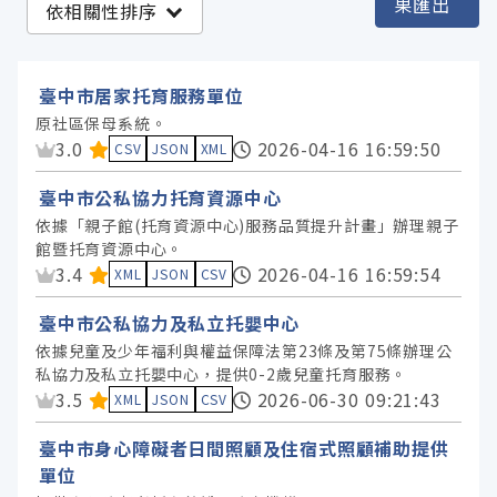
果匯出
依相關性排序
臺中市政府社會局 (8)
臺中市居家托育服務單位
服務分類
原社區保母系統。
資料集評分：
3.0
2026-04-16 16:59:50
CSV
JSON
XML
格式
臺中市公私協力托育資源中心
依據「親子館(托育資源中心)服務品質提升計畫」辦理親子
標籤
館暨托育資源中心。
資料集評分：
3.4
2026-04-16 16:59:54
XML
JSON
CSV
授權
臺中市公私協力及私立托嬰中心
依據兒童及少年福利與權益保障法第23條及第75條辦理公
私協力及私立托嬰中心，提供0-2歲兒童托育服務。
資料集評分：
3.5
2026-06-30 09:21:43
XML
JSON
CSV
臺中市身心障礙者日間照顧及住宿式照顧補助提供
單位