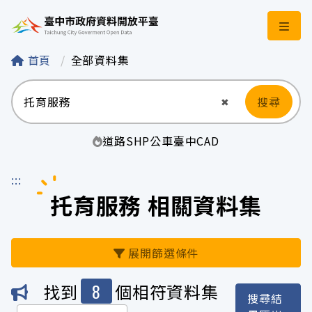
臺中市政府資料開
首頁
全部資料集
搜尋
清空輸入
✖
道路
SHP
公車
臺中
CAD
:::
托育服務 相關資料集
展開篩選條件
8
找到
個相符資料集
搜尋結
機關