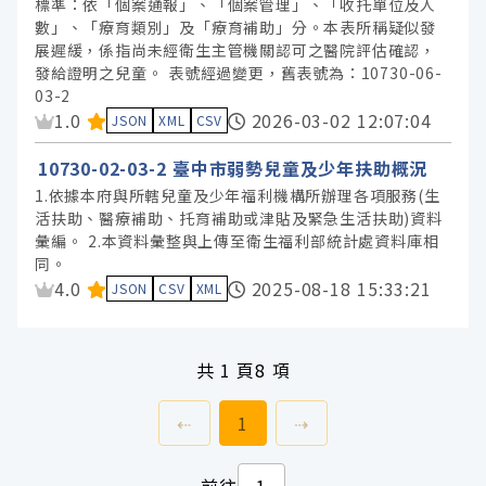
標準：依「個案通報」、「個案管理」、「收托單位及人
數」、「療育類別」及「療育補助」分。本表所稱疑似發
展遲緩，係指尚未經衛生主管機關認可之醫院評估確認，
發給證明之兒童。 表號經過變更，舊表號為：10730-06-
03-2
資料集評分：
1.0
2026-03-02 12:07:04
JSON
XML
CSV
10730-02-03-2 臺中市弱勢兒童及少年扶助概況
1.依據本府與所轄兒童及少年福利機構所辦理各項服務(生
活扶助、醫療補助、托育補助或津貼及緊急生活扶助)資料
彙編。 2.本資料彙整與上傳至衛生福利部統計處資料庫相
同。
資料集評分：
4.0
2025-08-18 15:33:21
JSON
CSV
XML
共
1 頁
8 項
上一頁
前往
頁
下一頁
⇠
1
⇢
前往