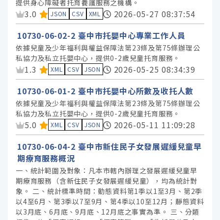
提供身心障礙者托育養護服務之機構。
資料集評分：
3.0
2026-05-27 08:37:54
JSON
CSV
XML
10730-06-02-2 臺中市托嬰中心專業工作人員
依據兒童及少年福利與權益保障法第23條及第75條辦理公
私協力及私立托嬰中心，提供0-2歲兒童托育服務。
資料集評分：
1.3
2026-05-25 08:34:39
XML
CSV
JSON
10730-06-01-2 臺中市托嬰中心所數及收托人數
依據兒童及少年福利與權益保障法第23條及第75條辦理公
私協力及私立托嬰中心，提供0-2歲兒童托育服務。
資料集評分：
5.0
2026-05-11 11:09:28
XML
CSV
JSON
10730-06-04-2 臺中市新住民子女發展遲緩兒童早
期療育服務概況
一、統計範圍及對象：凡本市轄內辦理之發展遲緩兒童早
期療育服務（含新住民子女發展遲緩兒童），均為統計對
象。 二、統計標準時間：動態資料第1季以1至3月、第2季
以4至6月、第3季以7至9月、第4季以10至12月；靜態資料
以3月底、6月底、9月底、12月底之事實為準。 三、分類