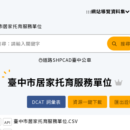
放平臺
請
:::
網站導覽
資料集
市居家托育服務單位
搜
道路
SHP
CAD
臺中
公車
臺中市居家托育服務單位
DCAT 詞彙表
資源一鍵下載
匯出詮
臺中市居家托育服務單位.CSV
API