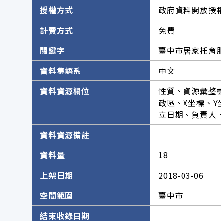
授權方式
政府資料開放授權
計費方式
免費
關鍵字
臺中市居家托育
資料集語系
中文
資料資源欄位
性質、資源彙整
政區、X坐標、
立日期、負責人
資料資源備註
資料量
18
上架日期
2018-03-06
空間範圍
臺中市
結束收錄日期