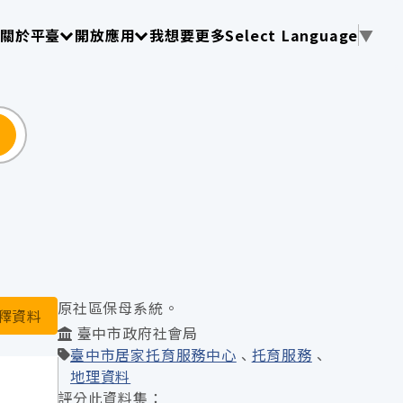
使用 TAB 操作選單
請使用 TAB 操作選單
請使用 TAB 操作選單
關於平臺
開放應用
我想要更多
Select Language
▼
尋
原社區保母系統。
釋資料
臺中市政府社會局
臺中市居家托育服務中心
托育服務
地理資料
評分此資料集：