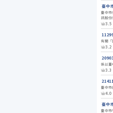
臺中
臺中市
訊股份
資
3.5
112
有關「
資
3.2
209
係以臺
資
3.3
214
臺中市
資
4.0
臺中
臺中市