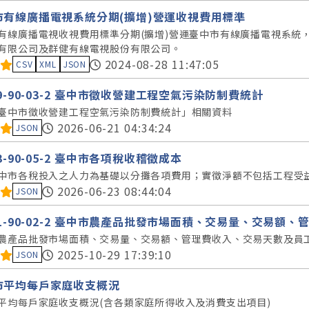
市有線廣播電視系統分期(擴增)營運收視費用標準
有線廣播電視收視費用標準分期(擴增)營運臺中市有線廣播電視系統
有限公司及群健有線電視股份有限公司。
料集評分：
2024-08-28 11:47:05
CSV
XML
JSON
99-90-03-2 臺中市徵收營建工程空氣污染防制費統計
臺中市徵收營建工程空氣污染防制費統計」相關資料
料集評分：
2026-06-21 04:34:24
JSON
03-90-05-2 臺中市各項稅收稽徵成本
中市各稅投入之人力為基礎以分攤各項費用；實徵淨額不包括工程受
料集評分：
2026-06-23 08:44:04
JSON
11-90-02-2 臺中市農產品批發市場面積、交易量、交易
農產品批發市場面積、交易量、交易額、管理費收入、交易天數及員
料集評分：
2025-10-29 17:39:10
JSON
市平均每戶家庭收支概況
平均每戶家庭收支概況(含各類家庭所得收入及消費支出項目)