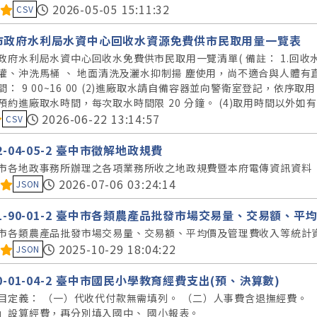
料集評分：
2026-05-05 15:11:32
CSV
市政府水利局水資中心回收水資源免費供市民取用量一覽表
政府水利局水資中心回收水免費供市民取用一覽清單( 備註： 1.回
灌、沖洗馬桶 、 地面清洗及灑水抑制揚 塵使用，尚不適合與人體有直接
間： 9 00~16 00 (2)進廠取水請自備容器並向警衛室登記，依序
預約進廠取水時間，每次取水時間限 20 分鐘。 (4)取用時間以外
料集評分：
2026-06-22 13:14:57
CSV
42-04-05-2 臺中市徵解地政規費
市各地政事務所辦理之各項業務所收之地政規費暨本府電傳資訊資料
料集評分：
2026-07-06 03:24:14
JSON
11-90-01-2 臺中市各類農產品批發市場交易量、交易額、
市各類農產品批發市場交易量、交易額、平均價及管理費收入等統計
料集評分：
2025-10-29 18:04:22
JSON
40-01-04-2 臺中市國民小學教育經費支出(預、決算數)
目定義： （一）代收代付款無需填列。 （二）人事費含退撫經費。
」設算經費，再分別填入國中、 國小報表。