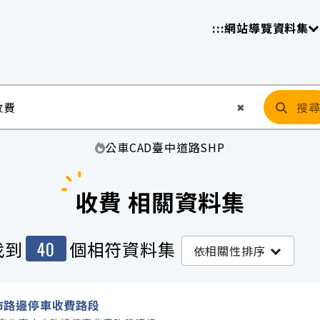
放平臺
請
:::
網站導覽
資料集
搜
清空輸入
✖
公車
CAD
臺中
道路
SHP
收費 相關資料集
40
找到
個相符資料集
依相關性排序
市路邊停車收費路段