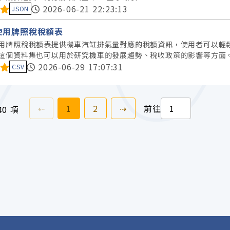
料集評分：
2026-06-21 22:23:13
JSON
使用牌照稅稅額表
用牌照稅稅額表提供機車汽缸排氣量對應的稅額資訊，使用者可以輕
這個資料集也可以用於研究機車的發展趨勢、稅收政策的影響等方面
料集評分：
2026-06-29 17:07:31
CSV
上一頁
前往
頁
前往
頁
下一頁
⇠
1
2
⇢
前往
40 項