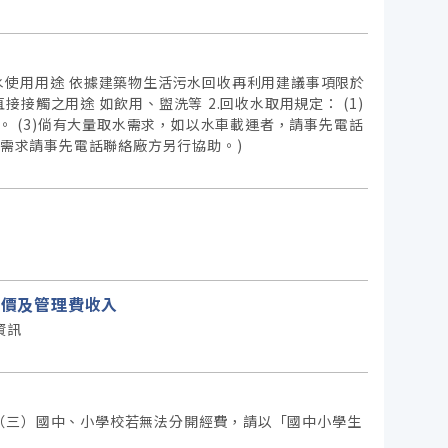
收水使用用途 依據建築物生活污水回收再利用建議事項限於
接觸之用途 如飲用、盥洗等 2.回收水取用規定： (1)
取用。 (3)倘有大量取水需求，如以水車載運者，請事先電話
如有需求請事先電話聯絡廠方另行協助。)
平均價及管理費收入
資訊
 （三）國中、小學校若無法分開經費，請以「國中小學生