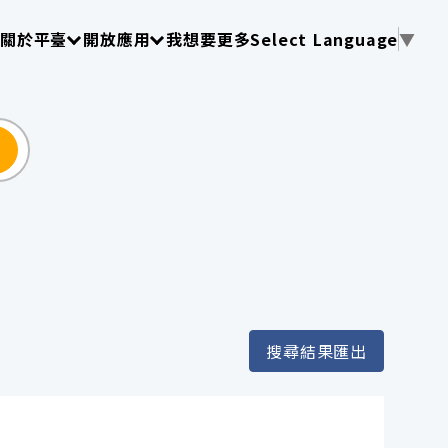
使用 TAB 操作選單
請使用 TAB 操作選單
請使用 TAB 操作選單
關於平臺
開放應用
我想要更多
Select Language
▼
尋
搜尋結果匯出