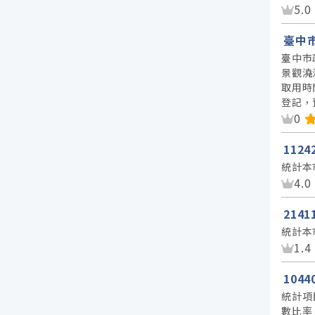
資
5.0
臺中
臺中市
景觀澆
取用時
登記，
資
0
112
統計本
資
4.0
214
統計本
資
1.4
104
統計項
數比率