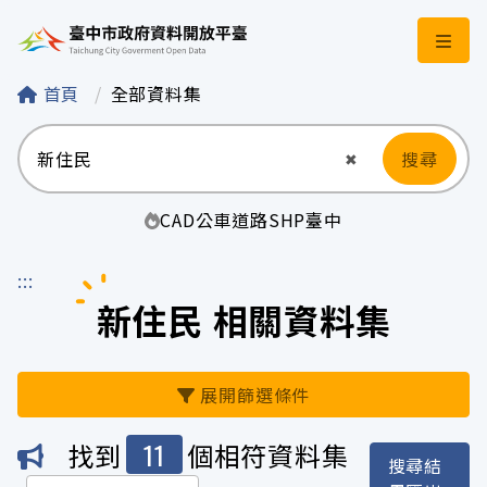
臺中市政府資料開
首頁
全部資料集
搜尋
清空輸入
✖
CAD
公車
道路
SHP
臺中
:::
新住民 相關資料集
展開篩選條件
11
找到
個相符資料集
搜尋結
機關