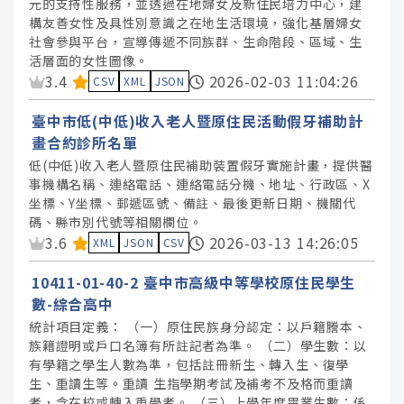
元的支持性服務，並透過在地婦女及新住民培力中心，建
構友善女性及具性別意識之在地生活環境，強化基層婦女
社會參與平台，宣導傳遞不同族群、生命階段、區域、生
活層面的女性圖像。
資料集評分：
3.4
2026-02-03 11:04:26
CSV
XML
JSON
臺中市低(中低)收入老人暨原住民活動假牙補助計
畫合約診所名單
低(中低)收入老人暨原住民補助裝置假牙實施計畫，提供醫
事機構名稱、連絡電話、連絡電話分機、地址、行政區、X
坐標、Y坐標、郵遞區號、備註、最後更新日期、機關代
碼、縣市別代號等相關欄位。
資料集評分：
3.6
2026-03-13 14:26:05
XML
JSON
CSV
10411-01-40-2 臺中市高級中等學校原住民學生
數-綜合高中
統計項目定義： （一）原住民族身分認定：以戶籍謄本、
族籍證明或戶口名簿有所註記者為準。 （二）學生數：以
有學籍之學生人數為準，包括註冊新生、轉入生、復學
生、重讀生等。重讀 生指學期考試及補考不及格而重讀
者，含在校或轉入重學者。 （三）上學年度畢業生數：係