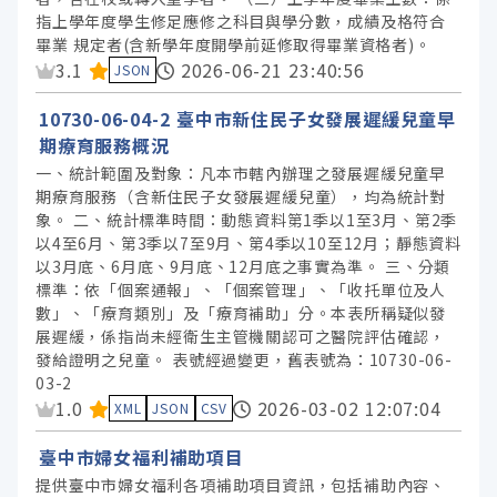
指上學年度學生修足應修之科目與學分數，成績及格符合
畢業 規定者(含新學年度開學前延修取得畢業資格者)。
資料集評分：
3.1
2026-06-21 23:40:56
JSON
10730-06-04-2 臺中市新住民子女發展遲緩兒童早
期療育服務概況
一、統計範圍及對象：凡本市轄內辦理之發展遲緩兒童早
期療育服務（含新住民子女發展遲緩兒童），均為統計對
象。 二、統計標準時間：動態資料第1季以1至3月、第2季
以4至6月、第3季以7至9月、第4季以10至12月；靜態資料
以3月底、6月底、9月底、12月底之事實為準。 三、分類
標準：依「個案通報」、「個案管理」、「收托單位及人
數」、「療育類別」及「療育補助」分。本表所稱疑似發
展遲緩，係指尚未經衛生主管機關認可之醫院評估確認，
發給證明之兒童。 表號經過變更，舊表號為：10730-06-
03-2
資料集評分：
1.0
2026-03-02 12:07:04
XML
JSON
CSV
臺中市婦女福利補助項目
提供臺中市婦女福利各項補助項目資訊，包括補助內容、