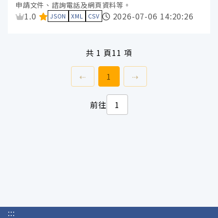
申請文件、諮詢電話及網頁資料等。
資料集評分：
1.0
2026-07-06 14:20:26
JSON
XML
CSV
共
1 頁
11 項
上一頁
前往
頁
下一頁
⇠
1
⇢
前往
:::