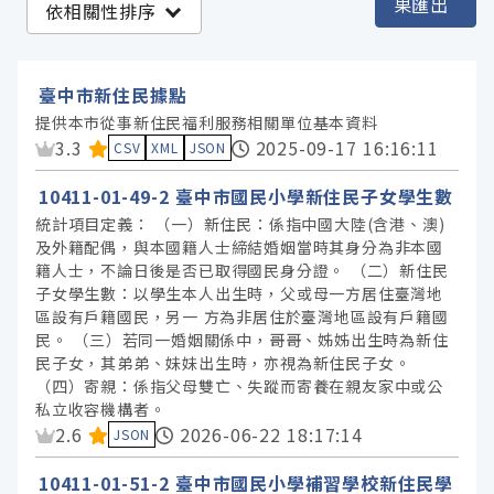
果匯出
依相關性排序
臺中市政府社會局 (6)
臺中市政府教育局 (5)
臺中市新住民據點
提供本市從事新住民福利服務相關單位基本資料
資料集評分：
3.3
2025-09-17 16:16:11
服務分類
CSV
XML
JSON
10411-01-49-2 臺中市國民小學新住民子女學生數
格式
統計項目定義： （一）新住民：係指中國大陸(含港、澳)
及外籍配偶，與本國籍人士締結婚姻當時其身分為非本國
籍人士，不論日後是否已取得國民身分證。 （二）新住民
標籤
子女學生數：以學生本人出生時，父或母一方居住臺灣地
區設有戶籍國民，另一 方為非居住於臺灣地區設有戶籍國
民。 （三）若同一婚姻關係中，哥哥、姊姊出生時為新住
授權
民子女，其弟弟、妹妹出生時，亦視為新住民子女。
（四）寄親：係指父母雙亡、失蹤而寄養在親友家中或公
私立收容機構者。
資料集評分：
2.6
2026-06-22 18:17:14
JSON
10411-01-51-2 臺中市國民小學補習學校新住民學