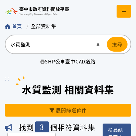
臺中市政府資料開
首頁
全部資料集
搜尋
清空輸入
✖
SHP
公車
臺中
CAD
道路
:::
水質監測 相關資料集
展開篩選條件
3
找到
個相符資料集
搜尋結
機關