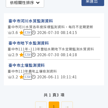
果匯出
依相關性排序
臺中市政府環境保護局 (3)
臺中市河川水質監測資料
服務分類
臺中市河川水質各年度採樣監測資料，每月不定期更新
資料集評分：
3.6
2026-07-30 08:14:15
CSV
格式
臺中市地下水監測資料
臺中市111年~113年豐枯水期地下水定期監測水質資料
標籤
資料集評分：
2.9
2026-07-30 08:14:18
CSV
臺中市土壤監測資料
授權
臺中市113年農地土壤檢測資料
資料集評分：
3.2
2026-06-11 10:11:41
CSV
共
1 頁
3 項
上一頁
前往
頁
下一頁
⇠
1
⇢