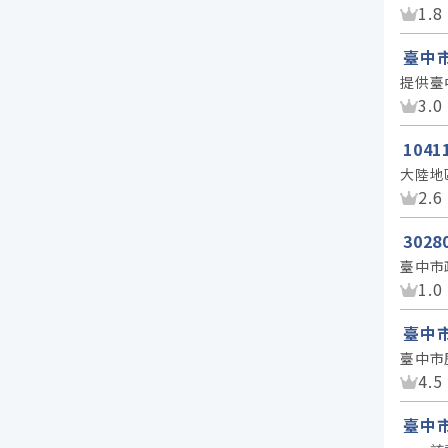
資
1.8
臺中
提供臺
資
3.0
104
大陸地
資
2.6
302
臺中市
資
1.0
臺中
臺中市
資
4.5
臺中