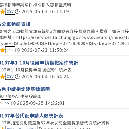
容積移轉申請案件核准移入容積量資料
料集評分：
2025-06-03 16:14:19
CSV
市公車動態資訊
提供之公車動態資訊系統第3方開發者介接檔案為範例檔案，如有介接
址：https://eservices.taichung.gov.tw/AdvSearch/index/1
Type=2&CodeLv0=0&Lv1Dept=387290000H&Lv2Dept=387290
料集評分：
2026-07-23 11:58:24
CSV
107年1-10月役男申請複檢案件統計
107年1-10月役男申請複檢案件統計表
料集評分：
2025-06-04 16:54:24
CSV
市免申請指定建築線範圍
免申請指定建築線範圍。
料集評分：
2025-09-25 14:22:01
CSV
市107年替代役申請人數統計表
107年指定役別甄選及82年次以前全面轉服替代役統計資料