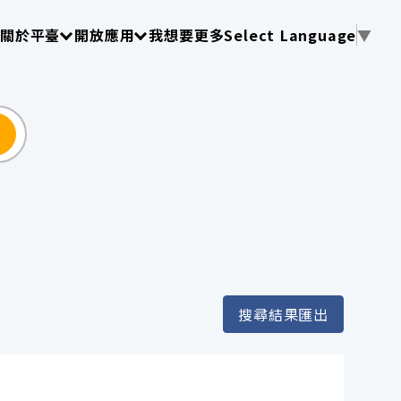
使用 TAB 操作選單
請使用 TAB 操作選單
請使用 TAB 操作選單
關於平臺
開放應用
我想要更多
Select Language
▼
尋
搜尋結果匯出