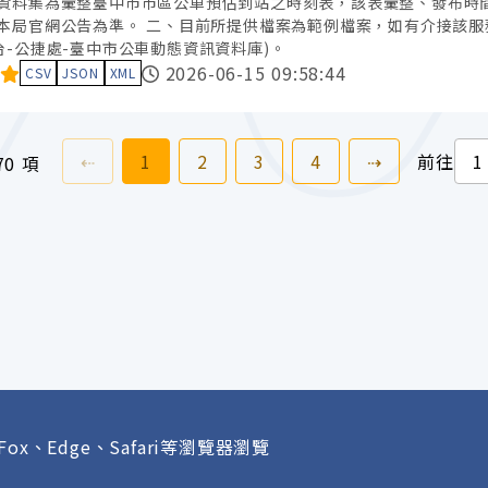
資料集為彙整臺中市市區公車預估到站之時刻表，該表彙整、發布時
本局官網公告為準。 二、目前所提供檔案為範例檔案，如有介接該服
台-公捷處-臺中市公車動態資訊資料庫)。
料集評分：
2026-06-15 09:58:44
CSV
JSON
XML
上一頁
前往
頁
前往
頁
前往
頁
前往
頁
下一頁
⇠
1
2
3
4
⇢
前往
70 項
Fox、Edge、Safari等瀏覽器瀏覽