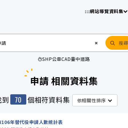
放平臺
請
:::
網站導覽
資料集
搜
清空輸入
✖
SHP
公車
CAD
臺中
道路
申請 相關資料集
70
找到
個相符資料集
依相關性排序
市106年替代役申請人數統計表