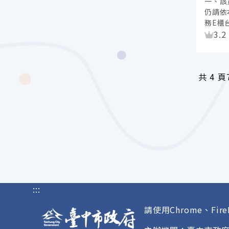
一、該
仍請依
務E櫃
資
3.2
共
4 頁
:::
請使用Chrome、Fire