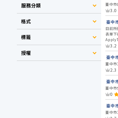
臺中市
服務分類
資
3.0
格式
臺中
目前所
表單下載網
標籤
Apply
資
3.2
授權
臺中市
臺中市
資
2.3
臺中
臺中市
資
0
臺中
臺中市