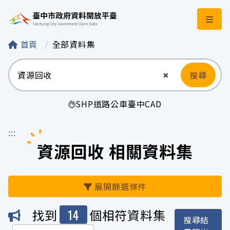
臺中市政府資料開
首頁
全部資料集
搜尋
清空輸入
✖
SHP
道路
公車
臺中
CAD
:::
資源回收 相關資料集
展開篩選條件
14
找到
個相符資料集
搜尋結
機關