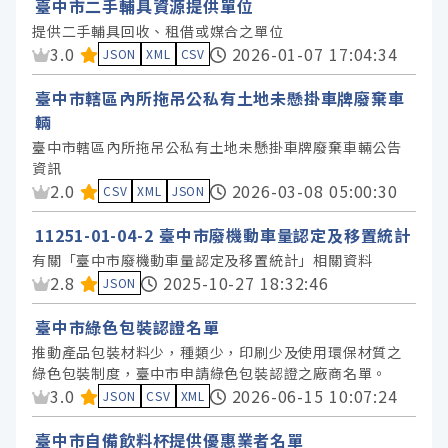
臺中市二手輔具資源提供單位
提供二手輔具回收、租借或媒合之單位
資料集評分：
3.0
2026-01-07 17:04:34
JSON
XML
CSV
臺中市轄區內所拖吊公私有土地未懸掛車牌廢棄車
輛
臺中市轄區內所拖吊公私有土地未懸掛車牌廢棄車輛公告
資訊
資料集評分：
2.0
2026-03-08 05:00:30
CSV
XML
JSON
11251-01-04-2 臺中市廢機動車量認定及移置統計
有關「臺中市廢機動車量認定及移置統計」相關資料
資料集評分：
2.8
2025-10-27 18:32:46
JSON
臺中市綠色包裝認證名單
推動產品包裝材料少，種類少，印刷少及使用環保材質之
綠色包裝制度，臺中市申請綠色包裝認證之廠商名單。
資料集評分：
3.0
2026-06-15 10:07:24
JSON
CSV
XML
臺中市自備飲料杯提供優惠業者名單