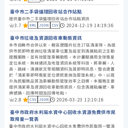
臺中市二手袋循環回收站合作站點
提供臺中市二手袋循環回收站合作站點資訊
資料集評分：
3.7
2024-12-19 14:19:36
XML
JSON
CSV
臺中市垃圾及資源回收車動態資訊
本市自縣市合併以來，轄區遼闊共包含27區清潔隊，為提
供市民即時查詢垃圾清潔車位置及設定到清運點前之主動
提醒服務，並有效管理車輛動態，本計畫擬運用全球衛星
定位系統、無線通訊及地理資訊系統等科技，將車輛、人
員、路線、清運狀況等相關資料及其即時訊息，整合建置
於「清潔車即時衛星定位便民查詢及管理系統」中，以提
升為民服務品質及車輛動態管理效率之目標，本服務主要
提供清潔車及資源回收車動態資訊，包含清運點編號、車
牌號碼、回傳時間及回傳地點。
資料集評分：
2.8
2026-03-23 12:10:16
CSV
JSON
臺中市政府水利局水資中心回收水資源免費供市民
取用量一覽表
臺中市政府水利局水資中心回收水免費供市民取用一覽清