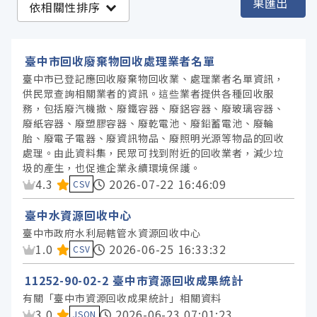
果匯出
依相關性排序
臺中市政府環境保護局 (10)
臺中市政府水利局 (2)
臺中市回收廢棄物回收處理業者名單
臺中市政府社會局 (2)
臺中市已登記應回收廢棄物回收業、處理業者名單資訊，
供民眾查詢相關業者的資訊。這些業者提供各種回收服
務，包括廢汽機撤、廢鐵容器、廢鋁容器、廢玻璃容器、
服務分類
廢紙容器、廢塑膠容器、廢乾電池、廢鉛蓄電池、廢輪
胎、廢電子電器、廢資訊物品、廢照明光源等物品的回收
處理。由此資料集，民眾可找到附近的回收業者，減少垃
格式
圾的產生，也促進企業永續環境保護。
資料集評分：
4.3
2026-07-22 16:46:09
CSV
標籤
臺中水資源回收中心
臺中市政府水利局轄管水資源回收中心
授權
資料集評分：
1.0
2026-06-25 16:33:32
CSV
11252-90-02-2 臺中市資源回收成果統計
有關「臺中市資源回收成果統計」相關資料
資料集評分：
3.0
2026-06-23 07:01:23
JSON