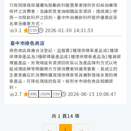
行政院環境保護署為鼓勵飲料販賣業者提供折扣給自備環
保杯之消費者，及讓民眾查詢相關店家資訊，達成減少使
用一次用飲料杯之目的。臺中市自備飲料杯提供優惠店家
名單及優惠方式。
資料集評分：
3.1
2026-01-30 14:31:53
CSV
臺中市綠色商店
綠色商店具備合法登記，且販賣2種環保標章產品或1種環
保標章產品及3種碳標籤產品或1種環保標章產品及1種減碳
標籤產品，另現場設有資源回收區以及產品陳列方式以地
貼或標誌牌等明顯標示方便消費者辨識等要素，其成立的
主要意義在於消費時購買環保標章等具備對環境友善的標
章產品，可降低環境的負荷。檢附本市綠色商店相關資
料。
資料集評分：
2.7
2026-06-15 10:06:47
XML
JSON
CSV
共
1 頁
14 項
上一頁
前往
頁
下一頁
⇠
1
⇢