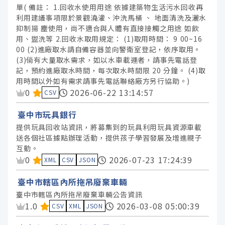
單( 備註： 1.回收水使用用途 依據建築物生活污水回收再
利用建議事項限於景觀澆灌、沖洗馬桶 、 地面清洗及灑水
抑制揚 塵使用，尚不適合與人體有直接接觸之用途 如飲
用、盥洗等 2.回收水取用規定： (1)取用時間： 9 00~16
00 (2)進廠取水請自備容器並向警衛室登記，依序取用。
(3)倘有大量取水需求，如以水車載運者，請事先電話登
記，預約進廠取水時間，每次取水時間限 20 分鐘。 (4)取
用時間以外如有需求請事先電話聯絡廠方另行協助。)
資料集評分：
0
2026-06-22 13:14:57
CSV
臺中市玩具銀行
提供玩具回收站資訊，將募集到的玩具利用玩具資源車載
送各個社區據點辦理活動，提供孩子學習發展及增進親子
互動。
資料集評分：
0
2026-07-23 17:24:39
XML
CSV
JSON
臺中市轄區內所拖吊廢棄車輛
臺中市轄區內所拖吊廢棄車輛公告資訊
資料集評分：
1.0
2026-03-08 05:00:39
CSV
XML
JSON