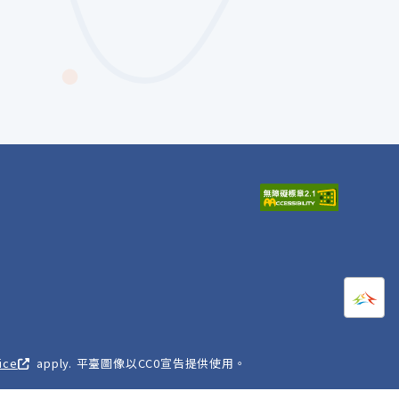
打開
A
ice
apply. 平臺圖像以CC0宣告提供使用。