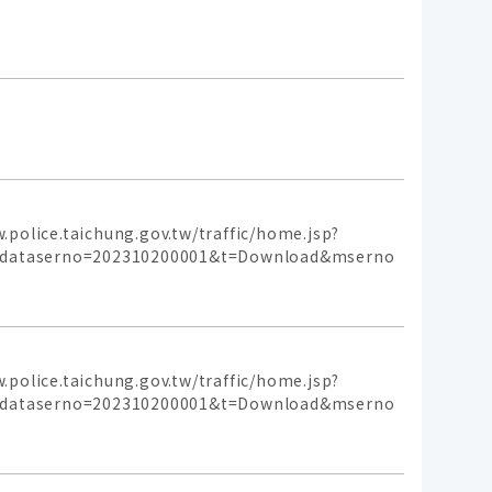
aichung.gov.tw/traffic/home.jsp?
p&dataserno=202310200001&t=Download&mserno
aichung.gov.tw/traffic/home.jsp?
p&dataserno=202310200001&t=Download&mserno