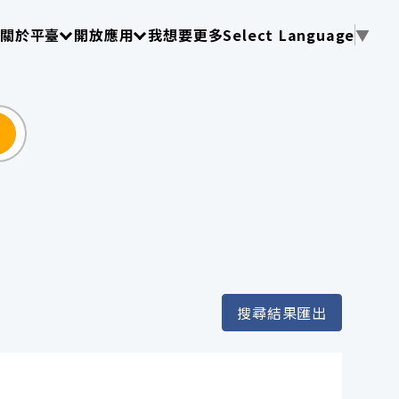
使用 TAB 操作選單
請使用 TAB 操作選單
請使用 TAB 操作選單
關於平臺
開放應用
我想要更多
Select Language
▼
尋
搜尋結果匯出