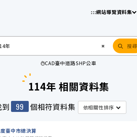
放平臺
請
:::
網站導覽
資料集
搜
清空輸入
✖
CAD
臺中
道路
SHP
公車
114年 相關資料集
99
找到
個相符資料集
依相關性排序
年度臺中市總決算