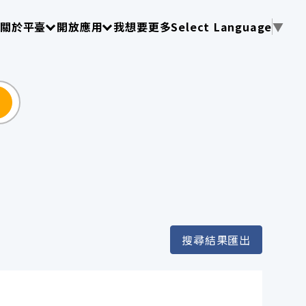
使用 TAB 操作選單
請使用 TAB 操作選單
請使用 TAB 操作選單
關於平臺
開放應用
我想要更多
Select Language
▼
尋
搜尋結果匯出