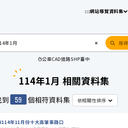
放平臺
請
:::
網站導覽
資料集
搜
清空輸入
✖
公車
CAD
道路
SHP
臺中
114年1月 相關資料集
59
找到
個相符資料集
依相關性排序
114年11月份十大高肇事路口