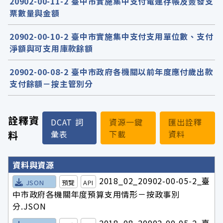
20902-00-11-2 臺中市實施集中支付電連存帳及簽發支
票數量與金額
20902-00-10-2 臺中市實施集中支付支用單位數、支付
淨額與可支用庫款餘額
20902-00-08-2 臺中市政府各機關以前年度應付歲出款
支付餘額－按主管別分
詮釋資
DCAT 詞
資源一鍵
匯出詮釋
料
彙表
下載
資料
詮釋資料詳細內容
資料與資源
2018_02_20902-00-05-2_臺
JSON
預覽
API
中市政府各機關年度預算支用情形－按政事別
分.JSON