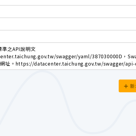
標準之API說明文
center.taichung.gov.tw/swagger/yaml/387030000D，Sw
ttps://datacenter.taichung.gov.tw/swagger/api-
新