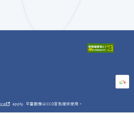
打開
A
ice
apply. 平臺圖像以CC0宣告提供使用。