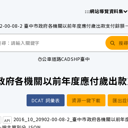
放平臺
請
:::
網站導覽
資料集
902-00-08-2 臺中市政府各機關以前年度應付歲出款支付餘
搜
公車
道路
CAD
SHP
臺中
2 臺中市政府各機關以前年度應付歲
DCAT 詞彙表
資源一鍵下載
匯出詮
2016_10_20902-00-08-2_臺中市政府各機關以前
API
按主管別分.JSON