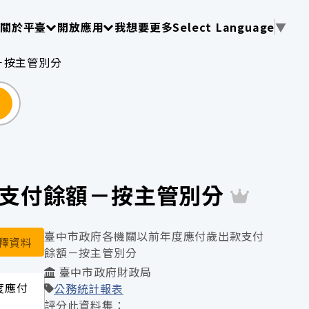
使用 TAB 操作選單
請使用 TAB 操作選單
請使用 TAB 操作選單
關於平臺
開放應用
我想要更多
Select Language
▼
額－按主管別分
尋
出款支付餘額－按主管別分
臺中市政府各機關以前年度應付歲出款支付
釋資料
餘額－按主管別分
臺中市政府財政局
年度應付
公務統計報表
評分此資料集：