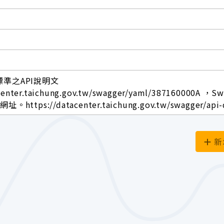
標準之API說明文
center.taichung.gov.tw/swagger/yaml/387160000A ，S
ttps://datacenter.taichung.gov.tw/swagger/api-
新