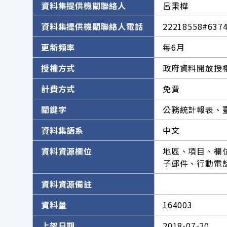
資料集提供機關聯絡人
呂秉樺
資料集提供機關聯絡人電話
22218558#637
更新頻率
每6月
授權方式
政府資料開放授權
計費方式
免費
關鍵字
公務統計報表、
資料集語系
中文
資料資源欄位
地區、項目、欄
子郵件、行動電
資料資源備註
資料量
164003
上架日期
2018-07-20