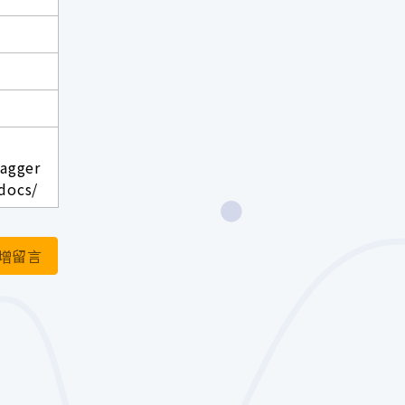
wagger
docs/
增留言