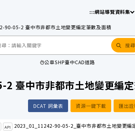
放平臺
請
:::
網站導覽
資料集
42-90-05-2 臺中市非都市土地變更編定筆數及面積
搜
公車
SHP
臺中
CAD
道路
0-05-2 臺中市非都市土地變更
DCAT 詞彙表
資源一鍵下載
匯出詮
2023_01_11242-90-05-2_臺中市非都市土地變更
API