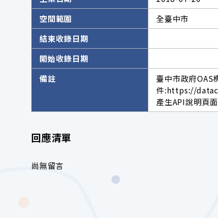
空間範圍
全臺中市
結束收錄日期
開始收錄日期
備註
臺中市政府OAS
件:https://data
產生API說明頁面網址。h
回應清單
尚無留言