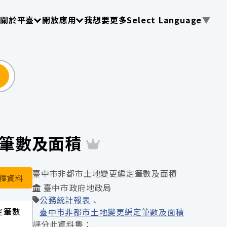
使用 TAB 操作選單
請使用 TAB 操作選單
請使用 TAB 操作選單
關於平臺
開放應用
我想要更多
Select Language
▼
尋
編定筆數及面積
臺中市非都市土地變更編定筆數及面積
釋資料
臺中市政府地政局
公務統計報表
編定筆數
臺中市非都市土地變更編定筆數及面積
評分此資料集：