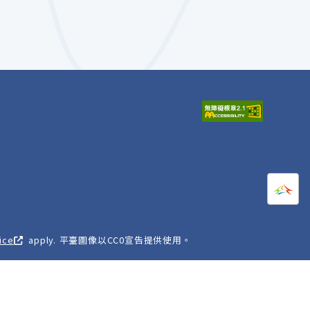
打開
A
ice
apply. 平臺圖像以CC0宣告提供使用。