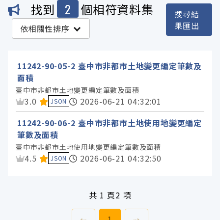
2
找到
個相符資料集
搜尋結
機關
果匯出
依相關性排序
臺中市政府地政局 (2)
11242-90-05-2 臺中市非都市土地變更編定筆數及
服務分類
面積
臺中市非都市土地變更編定筆數及面積
資料集評分：
3.0
2026-06-21 04:32:01
JSON
格式
11242-90-06-2 臺中市非都市土地使用地變更編定
標籤
筆數及面積
臺中市非都市土地使用地變更編定筆數及面積
資料集評分：
4.5
2026-06-21 04:32:50
JSON
授權
共
1 頁
2 項
上一頁
前往
頁
下一頁
⇠
1
⇢