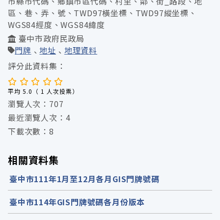
市縣市代碼、鄉鎮市區代碼、村里、鄰、街_路段、地
區、巷、弄、號、TWD97橫坐標、TWD97縱坐標、
WGS84經度、WGS84緯度
臺中市政府民政局
門牌
地址
地理資料
評分此資料集：
平均 5.0（ 1 人次投票）
瀏覽人次：707
最近瀏覽人次：4
下載次數：8
相關資料集
臺中市111年1月至12月各月GIS門牌號碼
臺中市114年GIS門牌號碼各月份版本