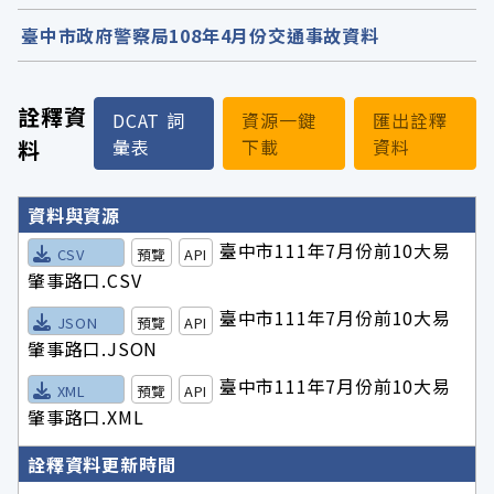
臺中市政府警察局108年4月份交通事故資料
詮釋資
DCAT 詞
資源一鍵
匯出詮釋
料
彙表
下載
資料
詮釋資料詳細內容
資料與資源
臺中市111年7月份前10大易
CSV
預覽
API
肇事路口.CSV
臺中市111年7月份前10大易
JSON
預覽
API
肇事路口.JSON
臺中市111年7月份前10大易
XML
預覽
API
肇事路口.XML
詮釋資料更新時間