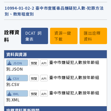
10994-01-02-2 臺中市查獲毒品嫌疑犯人數-犯罪方法
別、教育程度別
詮釋資
DCAT 詞
資源一鍵
匯出詮釋
料
彙表
下載
資料
詮釋資料詳細內容
資料與資源
臺中市嫌疑犯人數按年齡組
JSON
預覽
API
別.JSON
臺中市嫌疑犯人數按年齡組
CSV
預覽
API
別.CSV
臺中市嫌疑犯人數按年齡組
XML
預覽
API
別.XML
詮釋資料更新時間