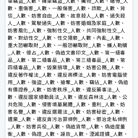
車竊盜_人數、機車竊盜_人數、贓物_人數、賭博_人
數、重傷害_人數、一般傷害_人數、詐欺_人數、背
信_人數、妨害自由_人數、故意殺人_人數、過失殺
人_人數、駕駛過失_人數、妨害婚姻及家庭_人數、
妨害風化_人數、強制性交_人數、共同強制性交_人
數、對幼性交_人數、性交猥褻_人數、內亂_人數、
重大恐嚇取財_人數、一般恐嚇取財_人數、擄人勒贖
_人數、侵占_人數、偽造文書印文_人數、第一級毒
品_人數、第二級毒品_人數、第三級毒品_人數、第
四級毒品_人數、毀棄損壞_人數、妨害公務_人數、
違反著作權法_人數、違反商標法_人數、妨害電腦使
用_人數、強盜_人數、搶奪_人數、竊佔_人數、偽造
有價證券_人數、妨害秩序_人數、違反藥事法_人
數、違反國家總動員法_人數、違反森林法_人數、公
共危險_人數、侵害墳墓屍體_人數、重利_人數、妨
害名譽_人數、違反選罷法_人數、妨害秘密_人數、
遺棄_人數、違反貪污治罪條例_人數、懲治走私條例
_人數、妨害兵役_人數、偽造貨幣_人數、偽造度量
衡_人數、偽證_人數、誣告_人數、湮滅證據_人數、