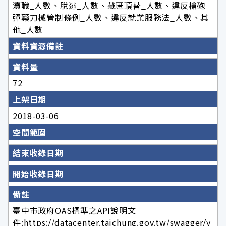
瀆職_人數、脫逃_人數、藏匿頂替_人數、違反槍砲
彈藥刀械管制條例_人數、違反就業服務法_人數、其
他_人數
資料資源備註
資料量
72
上架日期
2018-03-06
空間範圍
結束收錄日期
開始收錄日期
備註
臺中市政府OAS標準之API說明文
件:https://datacenter.taichung.gov.tw/swagger/y