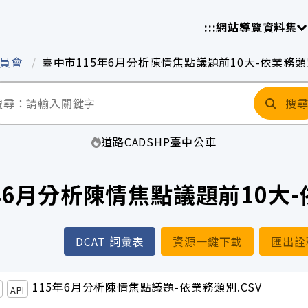
放平臺
請
:::
網站導覽
資料集
委員會
臺中市115年6月分析陳情焦點議題前10大-依業務類
搜
道路
CAD
SHP
臺中
公車
年6月分析陳情焦點議題前10大
DCAT 詞彙表
資源一鍵下載
匯出詮
115年6月分析陳情焦點議題-依業務類別.CSV
API