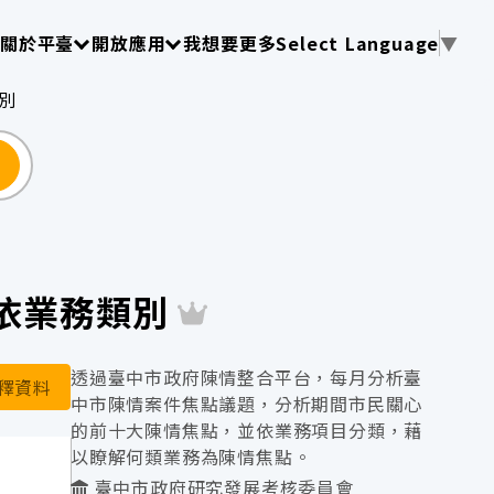
使用 TAB 操作選單
請使用 TAB 操作選單
請使用 TAB 操作選單
關於平臺
開放應用
我想要更多
Select Language
▼
別
尋
-依業務類別
透過臺中市政府陳情整合平台，每月分析臺
釋資料
中市陳情案件焦點議題，分析期間市民關心
的前十大陳情焦點，並依業務項目分類，藉
以瞭解何類業務為陳情焦點。
臺中市政府研究發展考核委員會