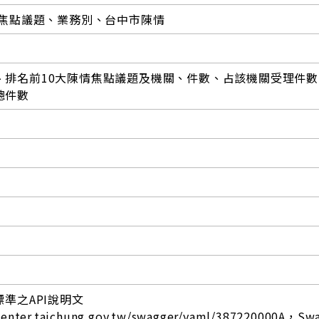
情焦點議題、業務別、台中市陳情
、排名前10大陳情焦點議題及機關、件數、占該機關受理件數
總件數
標準之API說明文
center.taichung.gov.tw/swagger/yaml/387220000A，Sw