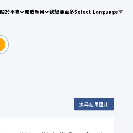
使用 TAB 操作選單
請使用 TAB 操作選單
請使用 TAB 操作選單
關於平臺
開放應用
我想要更多
Select Language
▼
尋
搜尋結果匯出