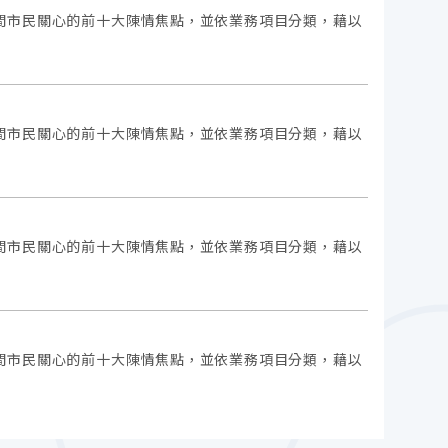
間市民關心的前十大陳情焦點，並依業務項目分類，藉以
間市民關心的前十大陳情焦點，並依業務項目分類，藉以
間市民關心的前十大陳情焦點，並依業務項目分類，藉以
間市民關心的前十大陳情焦點，並依業務項目分類，藉以