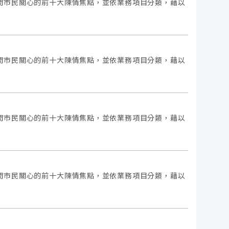
間市民關心的前十大陳情焦點，並依業務項目分類，藉以
間市民關心的前十大陳情焦點，並依業務項目分類，藉以
間市民關心的前十大陳情焦點，並依業務項目分類，藉以
間市民關心的前十大陳情焦點，並依業務項目分類，藉以