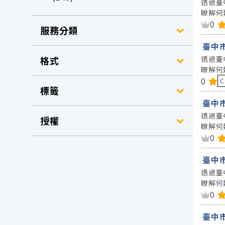
透過臺
瞭解何
資
0
服務分類
臺中市
格式
透過臺
瞭解何
資料
0
C
標籤
臺中市
透過臺
授權
瞭解何
資
0
臺中市
透過臺
瞭解何
資
0
臺中市