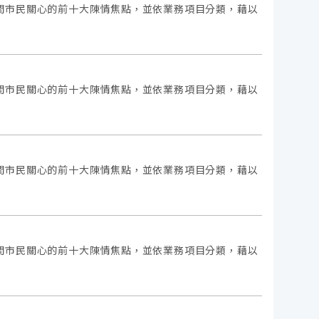
間市民關心的前十大陳情焦點，並依業務項目分類，藉以
間市民關心的前十大陳情焦點，並依業務項目分類，藉以
間市民關心的前十大陳情焦點，並依業務項目分類，藉以
間市民關心的前十大陳情焦點，並依業務項目分類，藉以