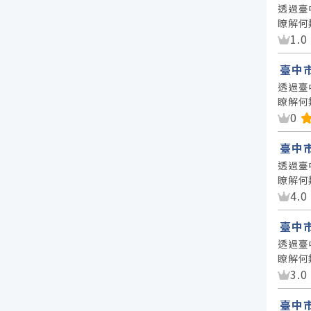
透過臺
瞭解何
資
1.0
臺中市
透過臺
瞭解何
資
0
臺中市
透過臺
瞭解何
資
4.0
臺中市
透過臺
瞭解何
資
3.0
臺中市