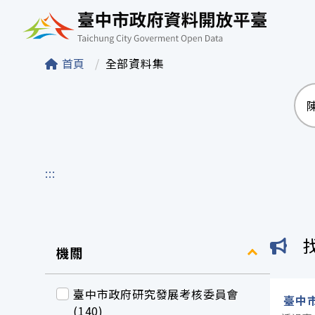
臺中市政府資料開
首頁
全部資料集
:::
機關
臺中市政府研究發展考核委員會
臺中市
(140)