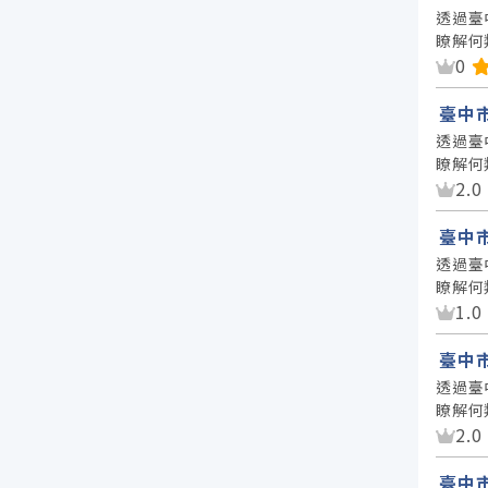
透過臺
瞭解何
資
0
臺中市
透過臺
瞭解何
資
2.0
臺中市
透過臺
瞭解何
資
1.0
臺中市
透過臺
瞭解何
資
2.0
臺中市