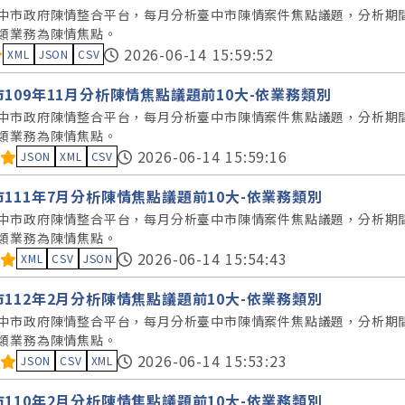
中市政府陳情整合平台，每月分析臺中市陳情案件焦點議題，分析期
類業務為陳情焦點。
料集評分：
2026-06-14 15:59:52
XML
JSON
CSV
109年11月分析陳情焦點議題前10大-依業務類別
中市政府陳情整合平台，每月分析臺中市陳情案件焦點議題，分析期
類業務為陳情焦點。
料集評分：
2026-06-14 15:59:16
JSON
XML
CSV
111年7月分析陳情焦點議題前10大-依業務類別
中市政府陳情整合平台，每月分析臺中市陳情案件焦點議題，分析期
類業務為陳情焦點。
料集評分：
2026-06-14 15:54:43
XML
CSV
JSON
112年2月分析陳情焦點議題前10大-依業務類別
中市政府陳情整合平台，每月分析臺中市陳情案件焦點議題，分析期
類業務為陳情焦點。
料集評分：
2026-06-14 15:53:23
JSON
CSV
XML
110年2月分析陳情焦點議題前10大-依業務類別