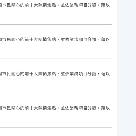
間市民關心的前十大陳情焦點，並依業務項目分類，藉以
間市民關心的前十大陳情焦點，並依業務項目分類，藉以
間市民關心的前十大陳情焦點，並依業務項目分類，藉以
間市民關心的前十大陳情焦點，並依業務項目分類，藉以