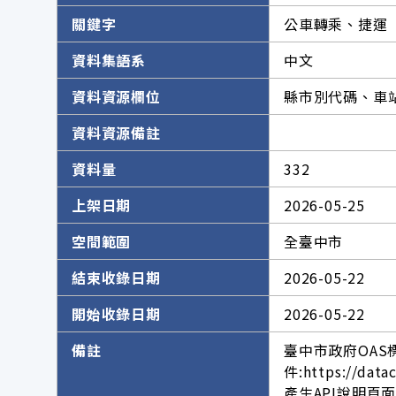
關鍵字
公車轉乘、捷運
資料集語系
中文
資料資源欄位
縣市別代碼、車
資料資源備註
資料量
332
上架日期
2026-05-25
空間範圍
全臺中市
結束收錄日期
2026-05-22
開始收錄日期
2026-05-22
備註
臺中市政府OAS
件:https://dat
產生API說明頁