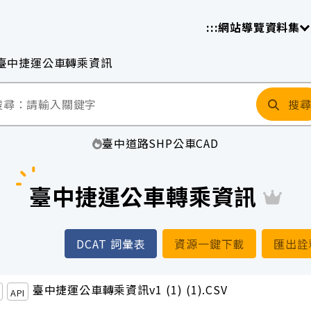
放平臺
請
:::
網站導覽
資料集
臺中捷運公車轉乘資訊
搜
臺中
道路
SHP
公車
CAD
臺中捷運公車轉乘資訊
DCAT 詞彙表
資源一鍵下載
匯出詮
臺中捷運公車轉乘資訊v1 (1) (1).CSV
API