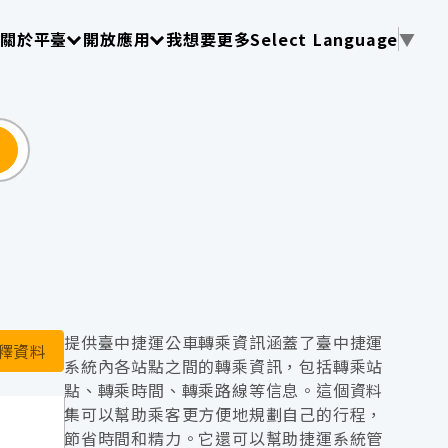
使用 TAB 操作選單
請使用 TAB 操作選單
請使用 TAB 操作選單
關於平臺
開放應用
我想要更多
Select Language
▼
尋
提供臺中捷運公車轉乘資訊涵蓋了臺中捷運
釋資料
系統內各站點之間的轉乘資訊，包括轉乘站
點、轉乘時間、轉乘路線等信息。這個資料
集可以幫助乘客更方便地規劃自己的行程，
節省時間和精力。它還可以幫助捷運系統管