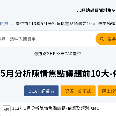
放平臺
請
:::
網站導覽
資料集
委員會
臺中市113年5月分析陳情焦點議題前10大-依業務類
搜
道路
SHP
公車
CAD
臺中
年5月分析陳情焦點議題前10大
DCAT 詞彙表
資源一鍵下載
匯出詮
113年5月分析陳情焦點議題-依業務類別.XML
API