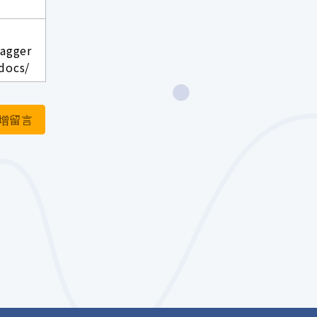
wagger
docs/
增留言