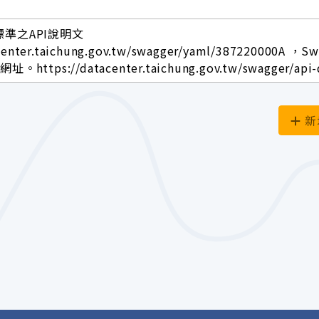
標準之API說明文
center.taichung.gov.tw/swagger/yaml/387220000A ，S
ttps://datacenter.taichung.gov.tw/swagger/api-
新