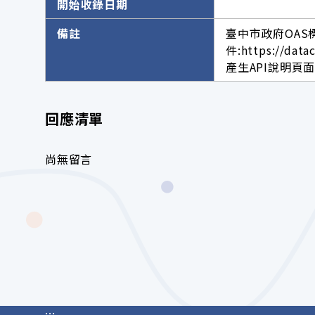
開始收錄日期
備註
臺中市政府OAS
件:https://data
產生API說明頁面網址。h
回應清單
尚無留言
:::