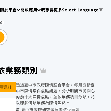
使用 TAB 操作選單
請使用 TAB 操作選單
請使用 TAB 操作選單
關於平臺
開放應用
我想要更多
Select Language
▼
別
尋
-依業務類別
透過臺中市政府陳情整合平台，每月分析臺
釋資料
中市陳情案件焦點議題，分析期間市民關心
的前十大陳情焦點，並依業務項目分類，藉
以瞭解何類業務為陳情焦點。
臺中市政府研究發展考核委員會