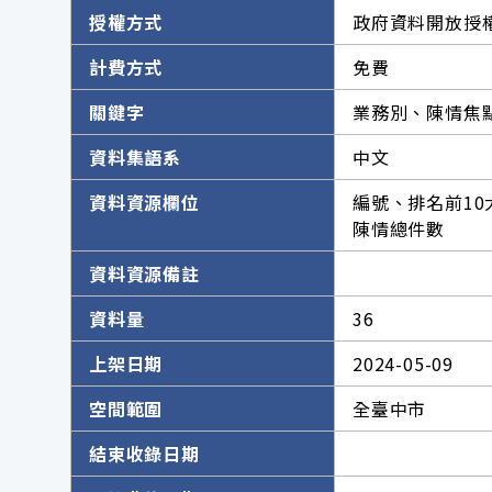
授權方式
政府資料開放授權
計費方式
免費
關鍵字
業務別、陳情焦點
資料集語系
中文
資料資源欄位
編號、排名前1
陳情總件數
資料資源備註
資料量
36
上架日期
2024-05-09
空間範圍
全臺中市
結束收錄日期